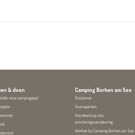
ien & doen
Camping Borken am See
tdek onze campingapp!
Disclaimer
ceptie
Voorwaarden
wemmen
Verzekerd op reis,
annuleringsverzekering
osk
Werken bij Camping Borken am See 
staurant