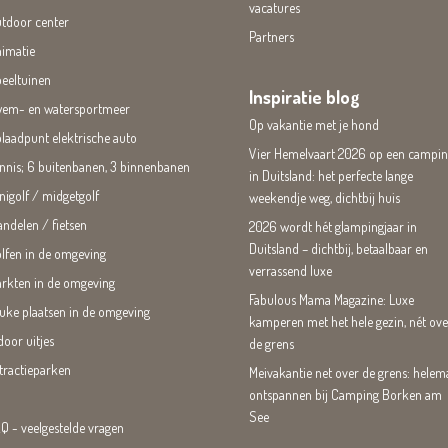
vacatures
tdoor center
Partners
imatie
eeltuinen
Inspiratie blog
em- en watersportmeer
Op vakantie met je hond
laadpunt elektrische auto
Vier Hemelvaart 2026 op een campi
nnis; 6 buitenbanen, 3 binnenbanen
in Duitsland: het perfecte lange
nigolf / midgetgolf
weekendje weg, dichtbij huis
ndelen / fietsen
2026 wordt hét glampingjaar in
Duitsland – dichtbij, betaalbaar en
lfen in de omgeving
verrassend luxe
rkten in de omgeving
Fabulous Mama Magazine: Luxe
uke plaatsen in de omgeving
kamperen met het hele gezin, nét ove
door uitjes
de grens
tractieparken
Meivakantie net over de grens: helem
ontspannen bij Camping Borken am
See
Q - veelgestelde vragen