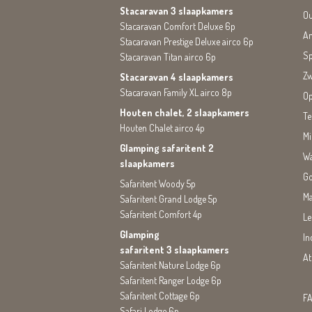
Stacaravan 3 slaapkamers
Ou
Stacaravan Comfort Deluxe 6p
An
Stacaravan Prestige Deluxe airco 6p
Sp
Stacaravan Titan airco 6p
Zw
Stacaravan 4 slaapkamers
Stacaravan Family XL airco 8p
Op
Houten chalet, 2 slaapkamers
Te
Houten Chalet airco 4p
Mi
Glamping safaritent 2
Wa
slaapkamers
Go
Safaritent Woody 5p
Ma
Safaritent Grand Lodge 5p
Safaritent Comfort 4p
Le
Glamping
In
safaritent 3 slaapkamers
At
Safaritent Nature Lodge 6p
Safaritent Ranger Lodge 6p
Safaritent Cottage 6p
FA
Safari Lodge 6p