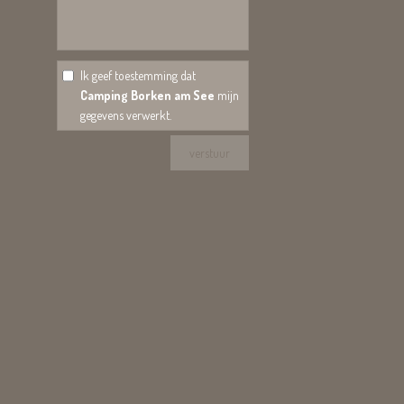
Ik geef toestemming dat
Camping Borken am See
mijn
gegevens verwerkt.