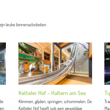
ijn leuke binnenactiviteiten.
Ketteler Hof - Haltern am See
Ti
 de
Klimmen, glijden, springen, schommelen. De
Tra
 en
Ketteler Hof heeft ook een geweldige
Maa