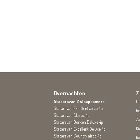
Overnachten
Z
Stacaravan 2 slaapkamers
On
Stacaravan Excellent airco 4p
Re
Stacaravan Classic 4p
Z
Stacaravan Borken Deluxe 4p
Ki
Stacaravan Excellent Deluxe 4p
Stacaravan Country airco 4p
Re