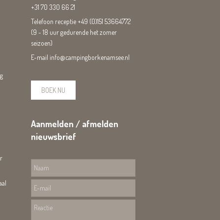
+31 70 330 66 21
Telefoon receptie
+49 (0)151 53664772
(9 - 18 uur gedurende het zomer
seizoen)
E-mail
info@campingborkenamsee.nl
ng
BOEK NU
Aanmelden / afmelden
nieuwsbrief
r
aal