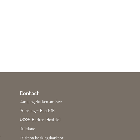
Contact
Camping Borken am See
Pröbstinger Busch 16
46325 Borken (Hoxfeld)
Duitsland
-
Telefoon boekingskantoor