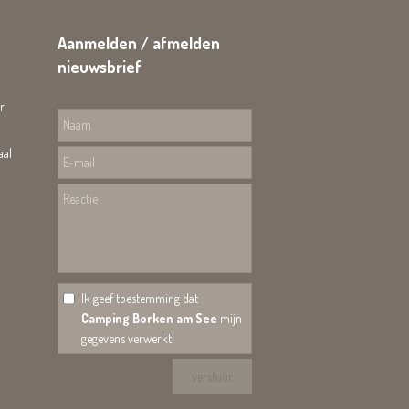
Aanmelden / afmelden
nieuwsbrief
r
aal
Ik geef toestemming dat
Camping Borken am See
mijn
gegevens verwerkt.