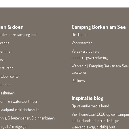
ien & doen
Camping Borken am See
tdek onze campingapp!
Disclaimer
ceptie
Voorwaarden
wemmen
Verzekerd op reis,
annuleringsverzekering
osk
Werken bij Camping Borken am See 
staurant
vacatures
tdoor center
Partners
imatie
eeltuinen
Inspiratie blog
em- en watersportmeer
Op vakantie met je hond
laadpunt elektrische auto
Vier Hemelvaart 2026 op een campi
nnis; 6 buitenbanen, 3 binnenbanen
in Duitsland: het perfecte lange
nigolf / midgetgolf
weekendje weg, dichtbij huis