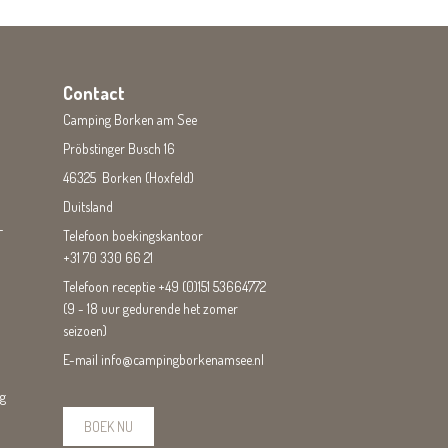
Contact
Camping Borken am See
Pröbstinger Busch 16
46325 Borken (Hoxfeld)
Duitsland
-
Telefoon boekingskantoor
+31 70 330 66 21
Telefoon receptie
+49 (0)151 53664772
(9 - 18 uur gedurende het zomer
seizoen)
E-mail
info@campingborkenamsee.nl
ng
BOEK NU