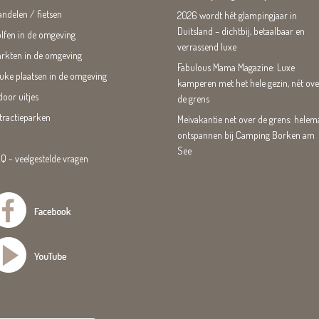
ndelen / fietsen
2026 wordt hét glampingjaar in
Duitsland – dichtbij, betaalbaar en
lfen in de omgeving
verrassend luxe
rkten in de omgeving
Fabulous Mama Magazine: Luxe
uke plaatsen in de omgeving
kamperen met het hele gezin, nét ove
door uitjes
de grens
tractieparken
Meivakantie net over de grens: helem
ontspannen bij Camping Borken am
See
Q - veelgestelde vragen