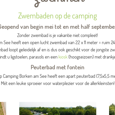
Zwembaden op de camping
Geopend van begin mei tot en met half septembe
Zonder zwembad is je vakantie niet compleet!
 See heeft een open lucht zwembad van 22 x 11 meter = ruim 2
ad loopt geleidelijk af en is dus ook geschikt voor de jongste 
t u ligstoelen, parasols en een
kiosk
(hoogseizoen) met drankje
Peuterbad met fontein
 Camping Borken am See heeft een apart peuterbad (7,5x5,5 met
Mét een leuke sproeier voor waterplezier voor de allerkleinsten!