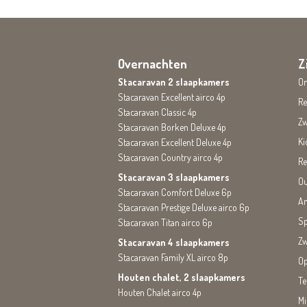
Overnachten
Z
Stacaravan 2 slaapkamers
On
Stacaravan Excellent airco 4p
Re
Stacaravan Classic 4p
Z
Stacaravan Borken Deluxe 4p
Ki
Stacaravan Excellent Deluxe 4p
Stacaravan Country airco 4p
Re
Stacaravan 3 slaapkamers
Ou
Stacaravan Comfort Deluxe 6p
An
Stacaravan Prestige Deluxe airco 6p
Sp
Stacaravan Titan airco 6p
Zw
Stacaravan 4 slaapkamers
Stacaravan Family XL airco 8p
Op
Houten chalet, 2 slaapkamers
Te
Houten Chalet airco 4p
Mi