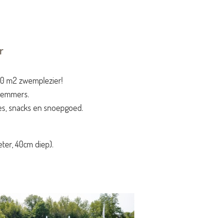
r
40 m2 zwemplezier!
zwemmers.
s, snacks en snoepgoed.
er, 40cm diep).