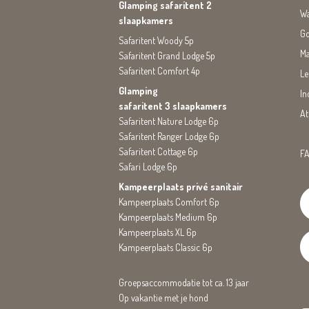
Glamping safaritent 2
Wa
slaapkamers
Go
Safaritent Woody 5p
Ma
Safaritent Grand Lodge 5p
Safaritent Comfort 4p
Le
Glamping
In
safaritent 3 slaapkamers
At
Safaritent Nature Lodge 6p
Safaritent Ranger Lodge 6p
Safaritent Cottage 6p
FA
Safari Lodge 6p
Kampeerplaats privé sanitair
Kampeerplaats Comfort 6p
Kampeerplaats Medium 6p
Kampeerplaats XL 6p
Kampeerplaats Classic 6p
Groepsaccommodatie tot ca. 13 jaar
Op vakantie met je hond