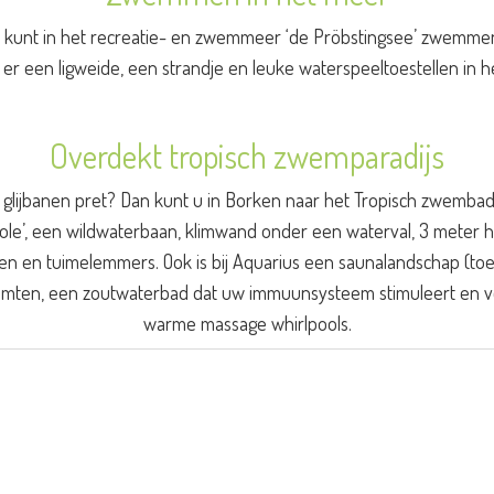
 kunt in het recreatie- en zwemmeer ‘de Pröbstingsee’ zwemme
n er een ligweide, een strandje en leuke waterspeeltoestellen in h
Overdekt tropisch zwemparadijs
u glijbanen pret? Dan kunt u in Borken naar het Tropisch zwembad
ole’, een wildwaterbaan, klimwand onder een waterval, 3 meter h
en en tuimelemmers. Ook is bij Aquarius een saunalandschap (toega
imten, een zoutwaterbad dat uw immuunsysteem stimuleert en voel
warme massage whirlpools.