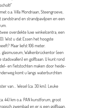
ocholt!”
 met o.a. Villa Mondriaan, Steengroeve,
 zandstrand en strandpaviljoen en een
trum.
 twee overdekte luxe winkelcentra, een
). Wist u dat Essen het hoogste
eeft? Maar liefst 106 meter.
.a. glasmuseum, Walkenbrückentor (een
e stadswallen) en golfbaan. U kunt rond
del- en fietstochten maken door heide-
nderweg komt u langs waterburchten
ter van… Wesel (ca. 30 km). Leuke
a. 44) km o.a. PAN kunstforum, groot
ropisch zwembad en er is een golfbaan.