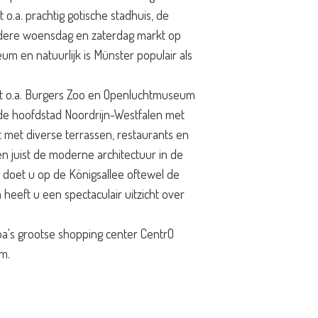
 o.a. prachtig gotische stadhuis, de
dere woensdag en zaterdag markt op
eum en natuurlijk is Münster populair als
t o.a. Burgers Zoo en Openluchtmuseum
 de hoofdstad Noordrijn-Westfalen met
dt met diverse terrassen, restaurants en
n juist de moderne architectuur in de
doet u op de Königsallee oftewel de
heeft u een spectaculair uitzicht over
a's grootse shopping center CentrO
m.