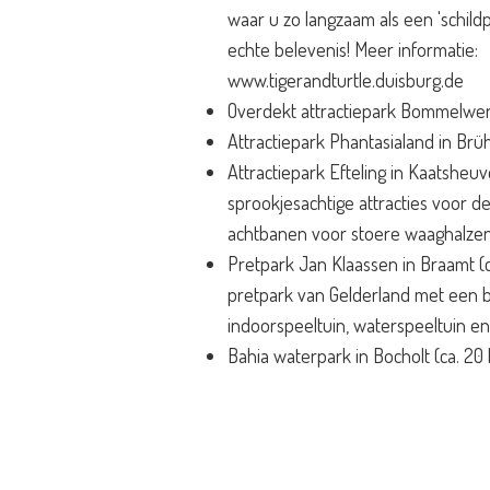
waar u zo langzaam als een 'schil
echte belevenis! Meer informatie:
www.tigerandturtle.duisburg.de
Overdekt attractiepark Bommelwere
Attractiepark Phantasialand in Brüh
Attractiepark Efteling in Kaatsheuve
sprookjesachtige attracties voor de
achtbanen voor stoere waaghalzen
Pretpark Jan Klaassen in Braamt (ca
pretpark van Gelderland met een b
indoorspeeltuin, waterspeeltuin e
Bahia waterpark in Bocholt (ca. 20 