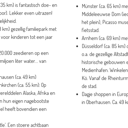
 35 km) is fantastisch doe- en
Münster (ca. 65 km) met
or). Lekker even uitrazen!
Middeleeuwse Dom (ie
lijkheid.
het plein), Picasso mus
 km) gezellig familiepark met
fietsstad.
 voor kinderen tot een jaar
Arnhem (ca. 69 km) me
Düsseldorf (ca. 85 km)
: 20.000 zeedieren op een
o.a. de gezellige Altsta
iljoen liter water… van
historische gebouwen e
Medienhafen. Winkelen 
hausen (ca. 49 km)
Kö. Vanaf de Rheinturm 
kirchen (ca. 55 km): Op
de stad.
erelddelen Alaska, Afrika en
Dagje shoppen in Europ
in hun eigen nagebootste
in Oberhausen. Ca. 49 k
eel heeft bovendien een
rtle'. Een stoere achtbaan