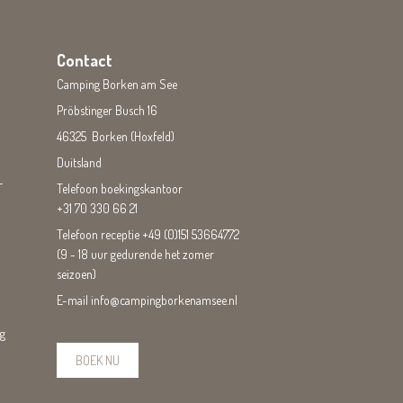
Contact
Camping Borken am See
Pröbstinger Busch 16
46325 Borken (Hoxfeld)
Duitsland
-
Telefoon boekingskantoor
+31 70 330 66 21
Telefoon receptie
+49 (0)151 53664772
(9 - 18 uur gedurende het zomer
seizoen)
E-mail
info@campingborkenamsee.nl
ng
BOEK NU