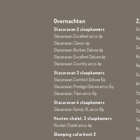
Overnachten
Z
Stacaravan 2 slaapkamers
On
Stacaravan Excellent airco 4p
Re
Stacaravan Classic 4p
Z
Stacaravan Borken Deluxe 4p
Ki
Stacaravan Excellent Deluxe 4p
Stacaravan Country airco 4p
Re
Stacaravan 3 slaapkamers
Ou
Stacaravan Comfort Deluxe 6p
An
Stacaravan Prestige Deluxe airco 6p
Sp
Stacaravan Titan airco 6p
Zw
Stacaravan 4 slaapkamers
Stacaravan Family XL airco 8p
Op
Houten chalet, 2 slaapkamers
Te
Houten Chalet airco 4p
Mi
Glamping safaritent 2
Wa