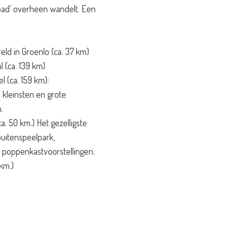
dpad' overheen wandelt. Een
ld in Groenlo (ca. 37 km)
l (ca. 139 km)
l (ca. 159 km):
 kleinsten en grote
.
. 50 km.) Het gezelligste
uitenspeelpark,
n poppenkastvoorstellingen.
km.)