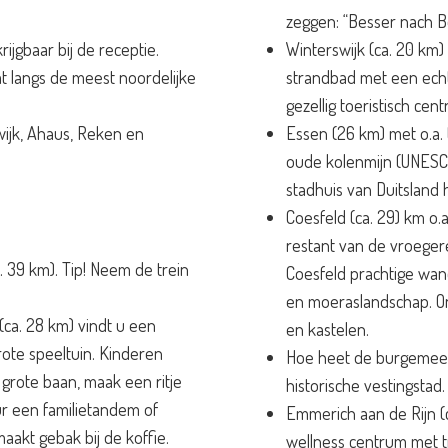
zeggen: “Besser nach B
ijgbaar bij de receptie.
Winterswijk (ca. 20 km)
t langs de meest noordelijke
strandbad met een echt
gezellig toeristisch cen
wijk, Ahaus, Reken en
Essen (26 km) met o.a.
oude kolenmijn (UNESCO
stadhuis van Duitsland h
Coesfeld (ca. 29) km o
restant van de vroeger
 39 km). Tip! Neem de trein
Coesfeld prachtige wan
en moeraslandschap. O
(ca. 28 km) vindt u een
en kastelen.
rote speeltuin. Kinderen
Hoe heet de burgemees
grote baan, maak een ritje
historische vestingstad.
ur een familietandem of
Emmerich aan de Rijn (c
aakt gebak bij de koffie.
wellness centrum met t