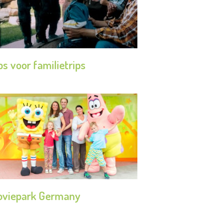
ps voor familietrips
viepark Germany