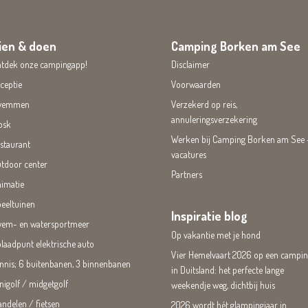
ien & doen
Camping Borken am See
tdek onze campingapp!
Disclaimer
ceptie
Voorwaarden
wemmen
Verzekerd op reis,
annuleringsverzekering
osk
Werken bij Camping Borken am See 
staurant
vacatures
tdoor center
Partners
imatie
eeltuinen
Inspiratie blog
em- en watersportmeer
Op vakantie met je hond
laadpunt elektrische auto
Vier Hemelvaart 2026 op een campi
nnis; 6 buitenbanen, 3 binnenbanen
in Duitsland: het perfecte lange
nigolf / midgetgolf
weekendje weg, dichtbij huis
ndelen / fietsen
2026 wordt hét glampingjaar in