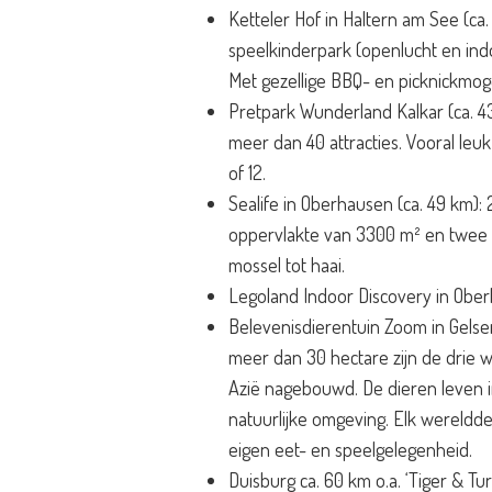
Ketteler Hof in Haltern am See (ca.
speelkinderpark (openlucht en indo
Met gezellige BBQ- en picknickmoge
Pretpark Wunderland Kalkar (ca. 43
meer dan 40 attracties. Vooral leuk
of 12.
Sealife in Oberhausen (ca. 49 km)
oppervlakte van 3300 m² en twee m
mossel tot haai.
Legoland Indoor Discovery in Ober
Belevenisdierentuin Zoom in Gelsen
meer dan 30 hectare zijn de drie w
Azië nagebouwd. De dieren leven 
natuurlijke omgeving. Elk wereldd
eigen eet- en speelgelegenheid.
Duisburg ca. 60 km o.a. ‘Tiger & Tu